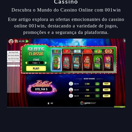
Cassino
Descubra o Mundo do Cassino Online com 001win
Este artigo explora as ofertas emocionantes do cassino
online 001win, destacando a variedade de jogos,
promoções e a segurança da plataforma.