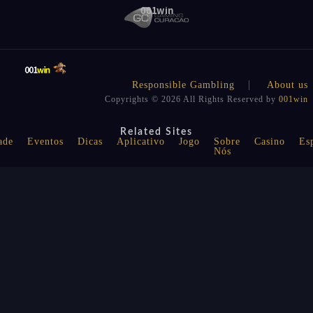
Responsible Gambling
About us
Copyrights © 2026 All Rights Reserved by
001win
Related Sites
ade
Eventos
Dicas
Aplicativo
Jogo
Sobre
Casino
Es
Nós