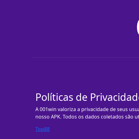
Políticas de Privacida
A 001win valoriza a privacidade de seus us
nosso APK. Todos os dados coletados são ut
Top88