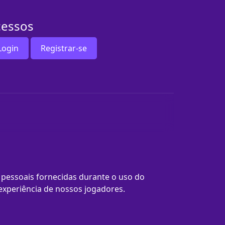
cessos
Login
Registrar-se
 pessoais fornecidas durante o uso do
experiência de nossos jogadores.