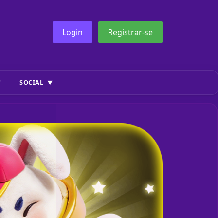
Login
Registrar-se
SOCIAL