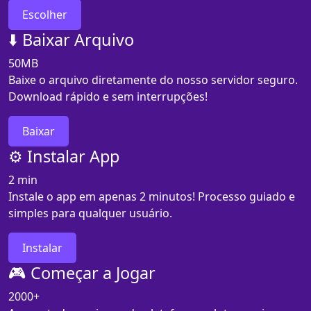
Escolher
⬇️ Baixar Arquivo
50MB
Baixe o arquivo diretamente do nosso servidor seguro.
Download rápido e sem interrupções!
Baixar
⚙️ Instalar App
2 min
Instale o app em apenas 2 minutos! Processo guiado e
simples para qualquer usuário.
Instalar
🎮 Começar a Jogar
2000+