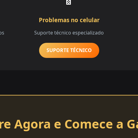
Problemas no celular
os
Suporte técnico especializado
SUPORTE TÉCNICO
tre Agora e Comece a G