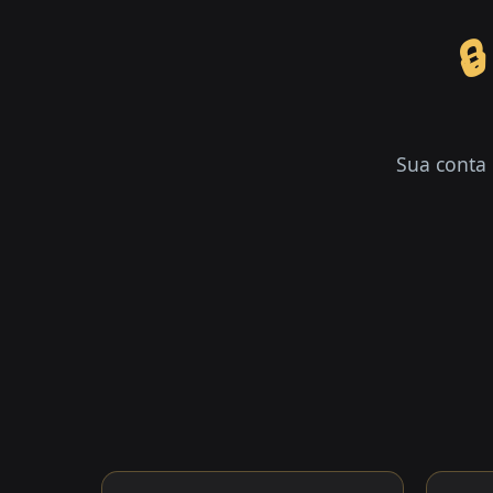

Sua conta 