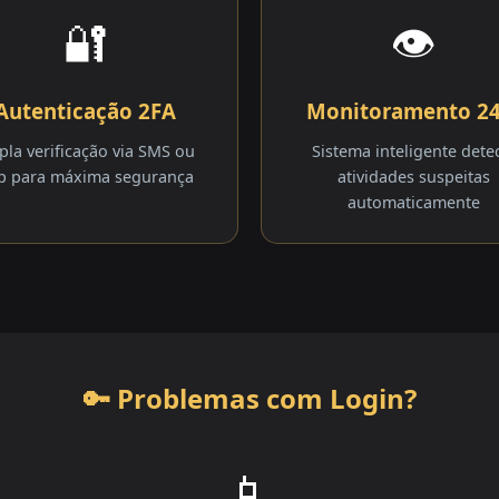
🔐
👁️
Autenticação 2FA
Monitoramento 24
la verificação via SMS ou
Sistema inteligente dete
p para máxima segurança
atividades suspeitas
automaticamente
🔑 Problemas com Login?
📱