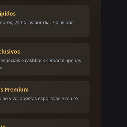
ápidos
nutos, 24 horas por dia, 7 dias por
clusivos
especiais e cashback semanal apenas
es
os Premium
no ao vivo, apostas esportivas e muito