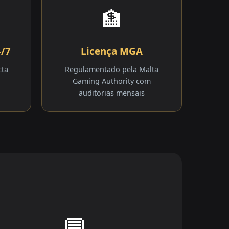
🏦
/7
Licença MGA
cta
Regulamentado pela Malta
Gaming Authority com
auditorias mensais
💬