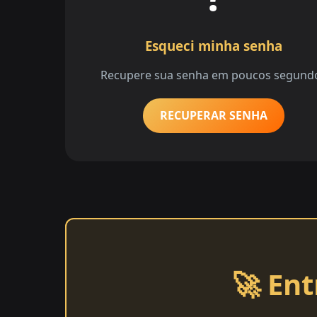
Esqueci minha senha
Recupere sua senha em poucos segund
RECUPERAR SENHA
🚀 En