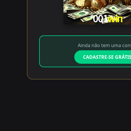
Ainda não tem uma con
CADASTRE-SE GRÁTI