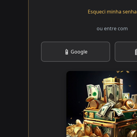
Esqueci minha senha
ou entre com
📱
Google