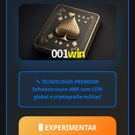
🔧
TECNOLOGIA PREMIUM:
Infraestrutura AWS com CDN
global e criptografia militar!
🖥️ EXPERIMENTAR