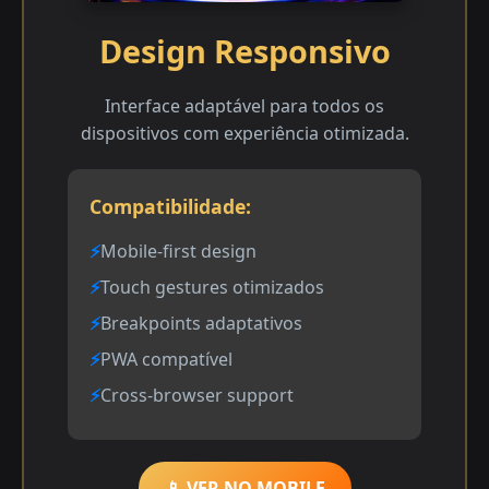
Design Responsivo
Interface adaptável para todos os
dispositivos com experiência otimizada.
Compatibilidade:
Mobile-first design
Touch gestures otimizados
Breakpoints adaptativos
PWA compatível
Cross-browser support
📱 VER NO MOBILE