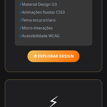
Material Design 3.0
Animações fluidas CSS3
Tema escuro/claro
Micro-interações
Acessibilidade WCAG
🎨 EXPLORAR DESIGN
⚡