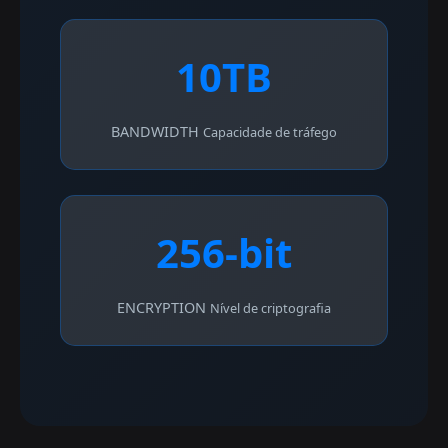
10TB
BANDWIDTH
Capacidade de tráfego
256-bit
ENCRYPTION
Nível de criptografia