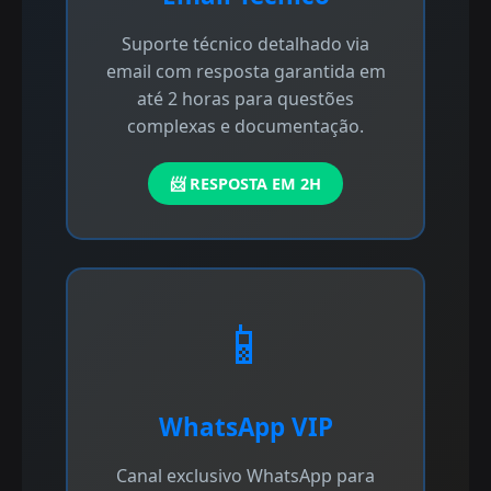
Suporte técnico detalhado via
email com resposta garantida em
até 2 horas para questões
complexas e documentação.
📨 RESPOSTA EM 2H
📱
WhatsApp VIP
Canal exclusivo WhatsApp para