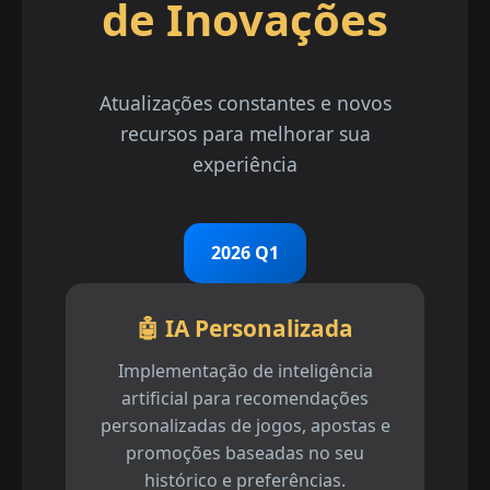
de Inovações
Atualizações constantes e novos
recursos para melhorar sua
experiência
2026 Q1
🤖 IA Personalizada
Implementação de inteligência
artificial para recomendações
personalizadas de jogos, apostas e
promoções baseadas no seu
histórico e preferências.