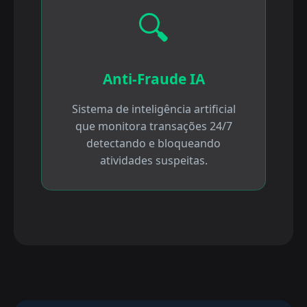
🔍
Anti-Fraude IA
Sistema de inteligência artificial
que monitora transações 24/7
detectando e bloqueando
atividades suspeitas.