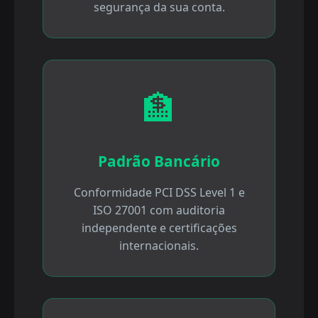
segurança da sua conta.
🏦
Padrão Bancário
Conformidade PCI DSS Level 1 e
ISO 27001 com auditoria
independente e certificações
internacionais.