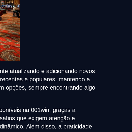
te atualizando e adicionando novos
 recentes e populares, mantendo a
em opções, sempre encontrando algo
poníveis na 001win, graças a
safios que exigem atenção e
dinâmico. Além disso, a praticidade