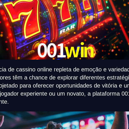
ia de cassino online repleta de emoção e varied
dores têm a chance de explorar diferentes estratég
ojetado para oferecer oportunidades de vitória e 
jogador experiente ou um novato, a plataforma 00
nte.