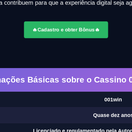
ca contribuem para que a experiência digital sej
🔥Cadastro e obter Bônus🔥
mações Básicas sobre o Cassino 
001win
Quase dez ano
Licenciado e regulamentado pela Autor