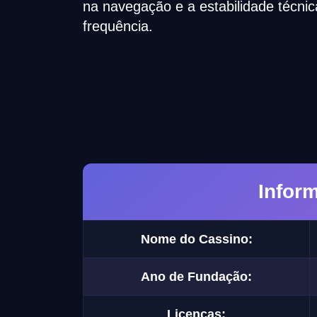
na navegação e a estabilidade técni
frequência.
Infor
Nome do Cassino:
Ano de Fundação:
Licenças: