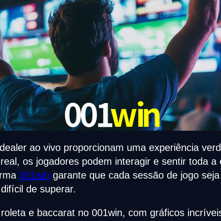
dealer ao vivo proporcionam uma experiência ver
eal, os jogadores podem interagir e sentir toda a
forma
001win
garante que cada sessão de jogo seja
ifícil de superar.
roleta e baccarat no 001win, com gráficos incrív