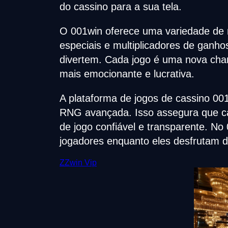
do cassino para a sua tela.
O 001win oferece uma variedade de
especiais e multiplicadores de ganho
divertem. Cada jogo é uma nova chan
mais emocionante e lucrativa.
A plataforma de jogos de cassino 001
RNG avançada. Isso assegura que cad
de jogo confiável e transparente. No
jogadores enquanto eles desfrutam de
ZZwin Vip