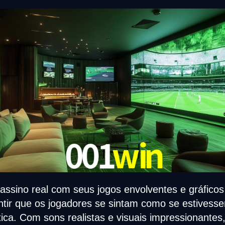
ssino real com seus jogos envolventes e gráficos 
tir que os jogadores se sintam como se estivesse
ica. Com sons realistas e visuais impressionantes