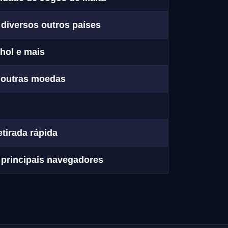
 diversos outros países
hol e mais
s outras moedas
tirada rápida
 principais navegadores