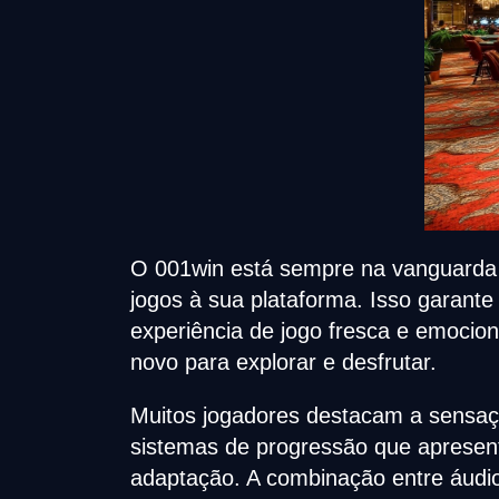
O 001win está sempre na vanguarda 
jogos à sua plataforma. Isso garant
experiência de jogo fresca e emoci
novo para explorar e desfrutar.
Muitos jogadores destacam a sensaçã
sistemas de progressão que apresen
adaptação. A combinação entre áudio,