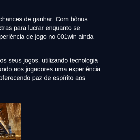
 chances de ganhar. Com bônus
tras para lucrar enquanto se
periência de jogo no 001win ainda
s seus jogos, utilizando tecnologia
nando aos jogadores uma experiência
 oferecendo paz de espírito aos