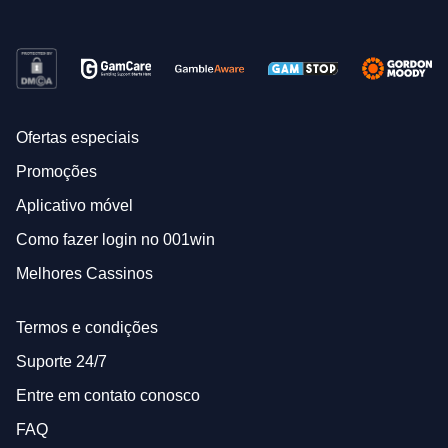
Ofertas especiais
Promoções
Aplicativo móvel
Como fazer login no 001win
Melhores Cassinos
Termos e condições
Suporte 24/7
Entre em contato conosco
FAQ