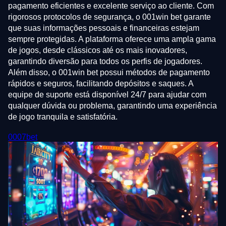
pagamento eficientes e excelente serviço ao cliente. Com
rigorosos protocolos de segurança, o 001win bet garante
que suas informações pessoais e financeiras estejam
sempre protegidas. A plataforma oferece uma ampla gama
de jogos, desde clássicos até os mais inovadores,
garantindo diversão para todos os perfis de jogadores.
Além disso, o 001win bet possui métodos de pagamento
rápidos e seguros, facilitando depósitos e saques. A
equipe de suporte está disponível 24/7 para ajudar com
qualquer dúvida ou problema, garantindo uma experiência
de jogo tranquila e satisfatória.
0007bet