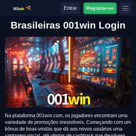
Entrar
Registrar-se
Brasileiras 001win Login
Na plataforma 001win.com, os jogadores encontram uma
variedade de promoções irresistíveis. Começando com um
bônus de boas-vindas que dá aos novos usuários uma
vantagem inicial, até ofertas de cashback que devolvem