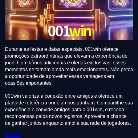
Durante as festas e datas especiais, 001win oferece
promoções extraordinárias que elevam a experiência de
jogo. Com bônus adicionais e ofertas exclusivas, esses
momentos se tornam ainda mais emocionantes. Não perca
a oportunidade de aproveitar essas vantagens em
ocasiões importantes.
001win valoriza a conexão entre amigos e oferece um
plano de referência onde ambos ganham. Compartilhe sua
experiência e convide amigos para o 001win, e receba
recompensas pelos novos registros. Aproveite a chance
de ganhar juntos enquanto amplia sua rede de jogadores.
Bet585