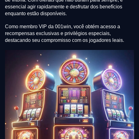
essencial agir rapidamente e desfrutar dos benefícios
enquanto estão disponíveis.
Como membro VIP da 001win, você obtém acesso a
recompensas exclusivas e privilégios especiais,
destacando seu compromisso com os jogadores leais.