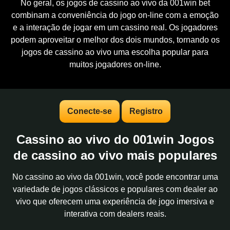
No geral, os jogos de cassino ao vivo da 001win bet
combinam a conveniência do jogo on-line com a emoção
e a interação de jogar em um cassino real. Os jogadores
podem aproveitar o melhor dos dois mundos, tornando os
jogos de cassino ao vivo uma escolha popular para
muitos jogadores on-line.
Conecte-se
Registro
Cassino ao vivo do 001win Jogos
de cassino ao vivo mais populares
No cassino ao vivo da 001win, você pode encontrar uma
variedade de jogos clássicos e populares com dealer ao
vivo que oferecem uma experiência de jogo imersiva e
interativa com dealers reais.