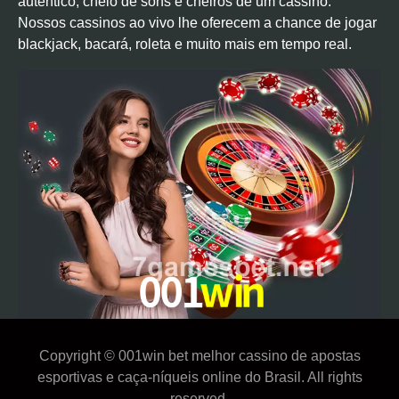
autêntico, cheio de sons e cheiros de um cassino.
Nossos cassinos ao vivo lhe oferecem a chance de jogar
blackjack, bacará, roleta e muito mais em tempo real.
Copyright © 001win bet melhor cassino de apostas
esportivas e caça-níqueis online do Brasil. All rights
reserved.