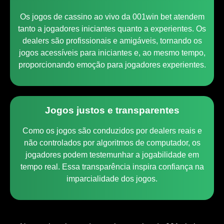
Os jogos de cassino ao vivo da 001win bet atendem
tanto a jogadores iniciantes quanto a experientes. Os
dealers são profissionais e amigáveis, tornando os
jogos acessíveis para iniciantes e, ao mesmo tempo,
proporcionando emoção para jogadores experientes.
Jogos justos e transparentes
Como os jogos são conduzidos por dealers reais e
não controlados por algoritmos de computador, os
jogadores podem testemunhar a jogabilidade em
tempo real. Essa transparência inspira confiança na
imparcialidade dos jogos.