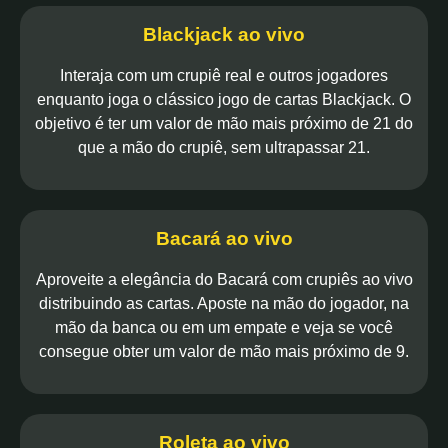
Blackjack ao vivo
Interaja com um crupiê real e outros jogadores
enquanto joga o clássico jogo de cartas Blackjack. O
objetivo é ter um valor de mão mais próximo de 21 do
que a mão do crupiê, sem ultrapassar 21.
Bacará ao vivo
Aproveite a elegância do Bacará com crupiês ao vivo
distribuindo as cartas. Aposte na mão do jogador, na
mão da banca ou em um empate e veja se você
consegue obter um valor de mão mais próximo de 9.
Roleta ao vivo