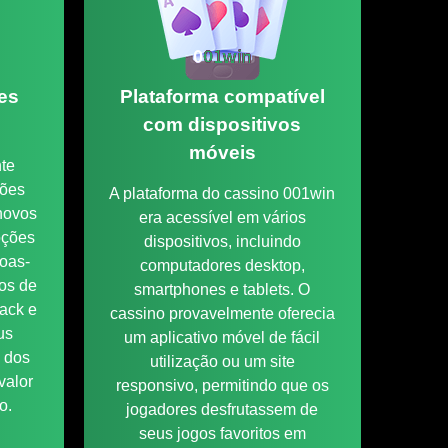
es
Plataforma compatível
com dispositivos
móveis
te
ções
A plataforma do cassino 001win
novos
era acessível em vários
oções
dispositivos, incluindo
oas-
computadores desktop,
gos de
smartphones e tablets. O
back e
cassino provavelmente oferecia
us
um aplicativo móvel de fácil
 dos
utilização ou um site
valor
responsivo, permitindo que os
o.
jogadores desfrutassem de
seus jogos favoritos em