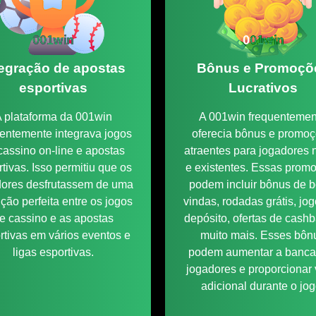
tegração de apostas
Bônus e Promoçõ
esportivas
Lucrativos
 plataforma da 001win
A 001win frequentemen
uentemente integrava jogos
oferecia bônus e promo
cassino on-line e apostas
atraentes para jogadores 
tivas. Isso permitiu que os
e existentes. Essas prom
dores desfrutassem de uma
podem incluir bônus de b
ição perfeita entre os jogos
vindas, rodadas grátis, jo
e cassino e as apostas
depósito, ofertas de cash
rtivas em vários eventos e
muito mais. Esses bôn
ligas esportivas.
podem aumentar a banca
jogadores e proporcionar 
adicional durante o jog