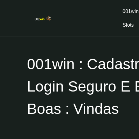
001win
Slots
001win : Cadast
Login Seguro E
Boas : Vindas