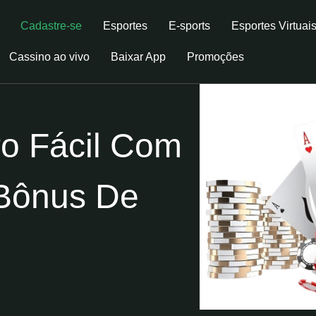
Cadastre-se
Esportes
E-sports
Esportes Virtuai
Cassino ao vivo
Baixar App
Promoções
ro Fácil Com
 Bônus De