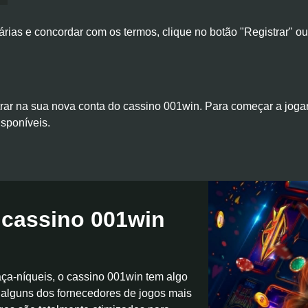
ias e concordar com os termos, clique no botão "Registrar" ou 
rar na sua nova conta do cassino 001win. Para começar a jogar 
sponíveis.
o cassino 001win
aça-níqueis, o cassino 001win tem algo
 alguns dos fornecedores de jogos mais