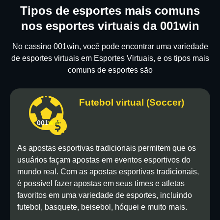
Tipos de esportes mais comuns
nos esportes virtuais da 001win
No cassino 001win, você pode encontrar uma variedade
de esportes virtuais em Esportes Virtuais, e os tipos mais
comuns de esportes são
Futebol virtual (Soccer)
As apostas esportivas tradicionais permitem que os
usuários façam apostas em eventos esportivos do
mundo real. Com as apostas esportivas tradicionais,
é possível fazer apostas em seus times e atletas
favoritos em uma variedade de esportes, incluindo
futebol, basquete, beisebol, hóquei e muito mais.