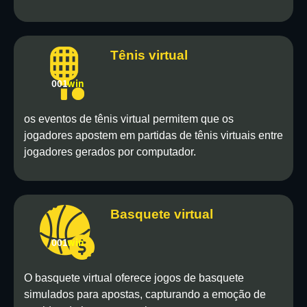
Tênis virtual
os eventos de tênis virtual permitem que os
jogadores apostem em partidas de tênis virtuais entre
jogadores gerados por computador.
Basquete virtual
O basquete virtual oferece jogos de basquete
simulados para apostas, capturando a emoção de