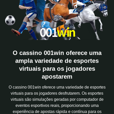
O cassino 001win oferece uma
ampla variedade de esportes
virtuais para os jogadores
apostarem
O cassino 001win oferece uma variedade de esportes
virtuais para os jogadores desfrutarem. Os esportes
virtuais são simulações geradas por computador de
eventos esportivos reais, proporcionando uma
experiência de apostas rápida e contínua para os