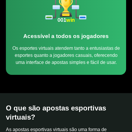
Acessível a todos os jogadores
Os esportes virtuais atendem tanto a entusiastas de
esportes quanto a jogadores casuais, oferecendo
uma interface de apostas simples e fácil de usar.
O que são apostas esportivas
virtuais?
As apostas esportivas virtuais são uma forma de