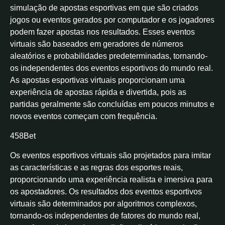
simulação de apostas esportivas em que são criados
jogos ou eventos gerados por computador e os jogadores
podem fazer apostas nos resultados. Esses eventos
virtuais são baseados em geradores de números
aleatórios e probabilidades predeterminadas, tornando-
os independentes dos eventos esportivos do mundo real.
As apostas esportivas virtuais proporcionam uma
experiência de apostas rápida e divertida, pois as
partidas geralmente são concluídas em poucos minutos e
novos eventos começam com frequência.
458Bet
Os eventos esportivos virtuais são projetados para imitar
as características e as regras dos esportes reais,
proporcionando uma experiência realista e imersiva para
os apostadores. Os resultados dos eventos esportivos
virtuais são determinados por algoritmos complexos,
tornando-os independentes de fatores do mundo real,