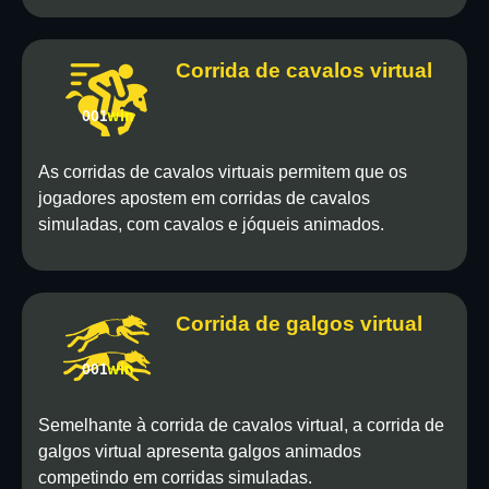
Corrida de cavalos virtual
As corridas de cavalos virtuais permitem que os
jogadores apostem em corridas de cavalos
simuladas, com cavalos e jóqueis animados.
Corrida de galgos virtual
Semelhante à corrida de cavalos virtual, a corrida de
galgos virtual apresenta galgos animados
competindo em corridas simuladas.